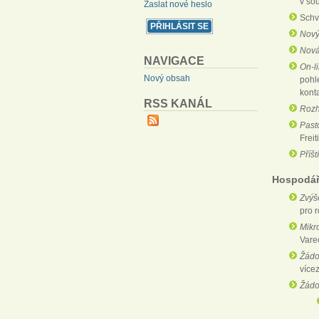
v sou
Zaslat nové heslo
Sch
Nový
Nová
NAVIGACE
On-l
Nový obsah
pohl
kont
RSS KANÁL
Rozh
Past
Freit
Příšt
Hospodář
Zvýš
pro 
Mikr
Varec
Žádo
více
Žádo