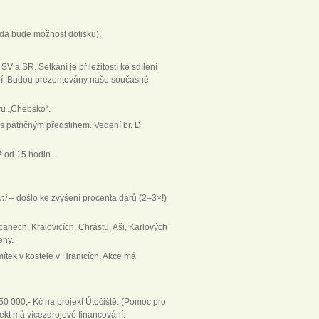
zda bude možnost dotisku).
V a SR. Setkání je příležitostí ke sdílení
ání. Budou prezentovány naše současné
ru „Chebsko“.
s patřičným předstihem. Vedení br. D.
ž od 15 hodin.
ní
– došlo ke zvýšení procenta darů (2–3×!)
anech, Kralovicích, Chrástu, Aši, Karlových
eny.
ítek v kostele v Hranicích. Akce má
750 000,- Kč na projekt Útočiště. (Pomoc pro
ojekt má vícezdrojové financování.