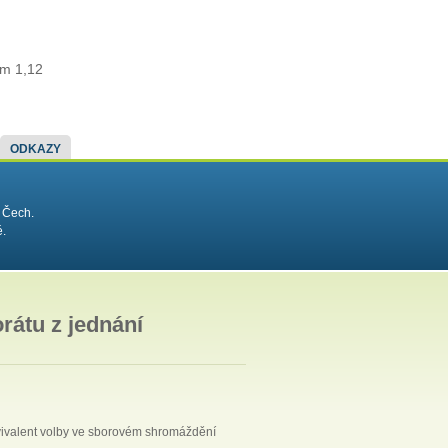
im 1,12
ODKAZY
 Čech.
é.
rátu z jednání
vivalent volby ve sborovém shromáždění