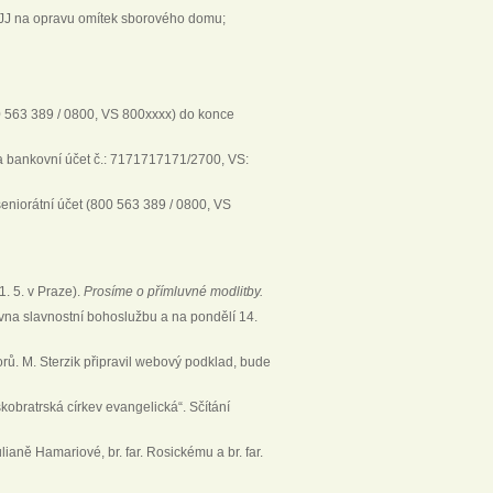
í JJ na opravu omítek sborového domu;
0 563 389 / 0800, VS 800xxxx) do konce
a bankovní účet č.: 7171717171/2700, VS:
seniorátní účet (800 563 389 / 0800, VS
1. 5. v Praze).
Prosíme o přímluvné modlitby.
ervna slavnostní bohoslužbu a na pondělí 14.
rů. M. Sterzik připravil webový podklad, bude
obratrská církev evangelická“. Sčítání
ianě Hamariové, br. far. Rosickému a br. far.