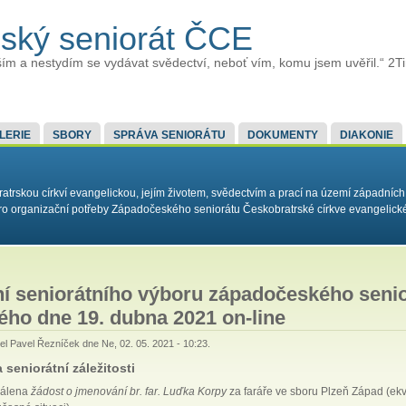
ský seniorát ČCE
ím a nestydím se vydávat svědectví, neboť vím, komu jsem uvěřil.“ 2T
LERIE
SBORY
SPRÁVA SENIORÁTU
DOKUMENTY
DIAKONIE
rskou církví evangelickou, jejím životem, svědectvím a prací na území západních
í pro organizační potřeby Západočeského seniorátu Českobratrské církve evangelick
í seniorátního výboru západočeského senio
ho dne 19. dubna 2021 on-line
tel
Pavel Řezníček
dne Ne, 02. 05. 2021 - 10:23.
 seniorátní záležitosti
válena
žádost o jmenování br. far. Luďka Korpy
za faráře ve sboru Plzeň Západ (ek