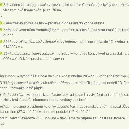
Schválena žádost pro
Lestkov
(kazatelská stanice Černošína) z kvóty seniorátn
vícezdrojové financování je zajištěno.
y:
Celocírkevní sbírka na tisk
– prosíme o odeslání do konce dubna.
Sbírka na seniorátní Podpůrný fond
– prosíme o odeslání na seniorátní účet (80
dubna.
Sbírka na Hlavní dar lásky Jeronýmovy jednoty
– prosíme zaslat do 12. května n
914200xxxx.
Sbírka darů Jeronýmovy jednoty
– je třeba vykonat do konce května a zaslat na 
600xxxx). Odvést prosíme do 4. června.
ání synodu
– synod naší církve se bude konat on-line 20.–22. 5. (případně fyzicky 2
í 90 let postavení kostela v Merklíně u Přeštic
– merklínští plánují na neděli 13. č
ncert. Pozvánka ještě přijde.
tební iniciativa
– vzhledem k současné církevní situaci a vytváření regionálních sbo
spozici v krátké době. Informace budou zaslány do sborů.
ní lidu
– prosíme o vyplnění kolonky „Uveďte Vaši náboženskou víru“ – napsat „Česk
há on-line (27.3.–11.5.) i v písemné podobě (17. 4.–11. 5.)
orátní setkání mládeže 26. 3. on-line
– děkujeme za přípravu a účast ses. farářce Jul
vi.