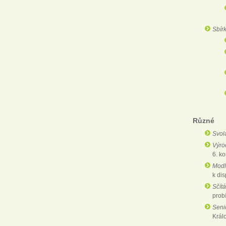
Sbírk
Různé
Svol
Výroč
6. ko
Modli
k di
Sčítá
probí
Seni
Králo