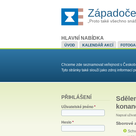
Západoče
„Proto také všechno snáš
HLAVNÍ NABÍDKA
ÚVOD
KALENDÁŘ AKCÍ
FOTOGA
Chceme zde seznamovat veřejnost s Českobrat
Tyto stránky také slouží jako zdroj informac
PŘIHLÁŠENÍ
Sdělen
konané
Uživatelské jméno
*
Napsal uživa
Heslo
*
Sborové a
Sch