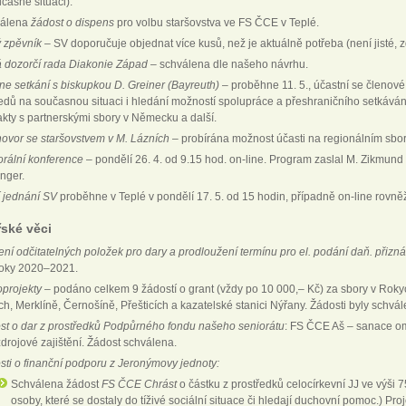
časné situaci).
válena
žádost o dispens
pro volbu staršovstva ve FS ČCE v Teplé.
 zpěvník
– SV doporučuje objednat více kusů, než je aktuálně potřeba (není jisté, 
 dozorčí rada Diakonie Západ
– schválena dle našeho návrhu.
ine setkání s biskupkou D. Greiner (Bayreuth)
– proběhne 11. 5., účastní se členové S
edů na současnou situaci i hledání možností spolupráce a přeshraničního setkáv
akty s partnerskými sbory v Německu a další.
ovor se staršovstvem v M. Lázních
– probírána možnost účasti na regionálním sbo
orální konference
– pondělí 26. 4. od 9.15 hod. on-line. Program zaslal M. Zikmund 
inger.
í jednání SV
proběhne v Teplé v pondělí 17. 5. od 15 hodin, případně on-line rovně
ské věci
ení odčitatelných položek pro dary a prodloužení termínu pro el. podání daň. přizná
roky 2020–2021.
oprojekty
– podáno celkem 9 žádostí o grant (vždy po 10 000,– Kč) za sbory v Rokyc
h, Merklíně, Černošíně, Přešticích a kazatelské stanici Nýřany. Žádosti byly schvál
st o dar z prostředků Podpůrného fondu našeho seniorátu
: FS ČCE Aš – sanace om
zdrojové zajištění. Žádost schválena.
sti o finanční podporu z Jeronýmovy jednoty:
Schválena žádost
FS ČCE Chrást
o částku z prostředků celocírkevní JJ ve výši 
osoby, které se dostaly do tíživé sociální situace či hledají duchovní pomoc.) Pr