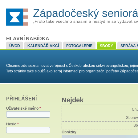
Západočeský senior
„Proto také všechno snáším a nestydím se vydávat sv
HLAVNÍ NABÍDKA
ÚVOD
KALENDÁŘ AKCÍ
FOTOGALERIE
SBORY
SPRÁVA 
Chceme zde seznamovat veřejnost s Českobratrskou církví evangelickou, jejím
Tyto stránky také slouží jako zdroj informací pro organizační potřeby Západoč
PŘIHLÁŠENÍ
Nejdek
Uživatelské jméno
*
Náz
Sborov
Heslo
*
Bo
Obrázky: