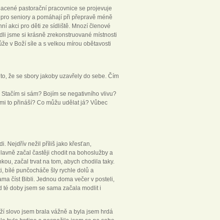
 placené pastorační pracovnice se projevuje
v pro seniory a pomáhají při přepravě méně
nní akci pro děti ze sídliště. Mnozí členové
lédli jsme si krásně zrekonstruované místnosti
že v Boží síle a s velkou mírou obětavosti
é to, že se sbory jakoby uzavřely do sebe. Čím
Stačím si sám? Bojím se negativního vlivu?
 mi to přináší? Co můžu udělat já? Vůbec
. Nejdřív nežil příliš jako křesťan,
hlavně začal častěji chodit na bohoslužby a
kou, začal trvat na tom, abych chodila taky.
, bílé punčocháče šly rychle dolů a
ama číst Bibli. Jednou doma večer v posteli,
d té doby jsem se sama začala modlit i
ží slovo jsem brala vážně a byla jsem hrdá