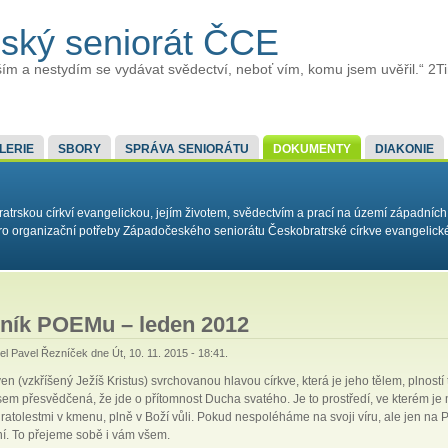
ský seniorát ČCE
ím a nestydím se vydávat svědectví, neboť vím, komu jsem uvěřil.“ 2T
LERIE
SBORY
SPRÁVA SENIORÁTU
DOKUMENTY
DIAKONIE
rskou církví evangelickou, jejím životem, svědectvím a prací na území západních
í pro organizační potřeby Západočeského seniorátu Českobratrské církve evangelick
ník POEMu – leden 2012
tel
Pavel Řezníček
dne Út, 10. 11. 2015 - 18:41.
en (vzkříšený Ježíš Kristus) svrchovanou hlavou církve, která je jeho tělem, plností
 Jsem přesvědčená, že jde o přítomnost Ducha svatého. Je to prostředí, ve kterém j
ratolestmi v kmenu, plně v Boží vůli. Pokud nespoléháme na svoji víru, ale jen n
ní. To přejeme sobě i vám všem.