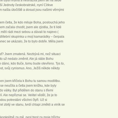
ale byla hrdina a nesnažila jsem se na sebe
ší Jednoty českobratrské, nyní Církve
em našla útočiště a dosud jsou našimi věrnými
sem četla, že kdo miluje Boha, poslouchá jeho
 začala chodit, jsem ale zjistila, že ti lidé
e měli rádi mezi sebou a dávali to najevo (
odlitební skupinka u mojí kamarádky – čerpala
onec se ukázalo, že to bylo dobře. Měla jsem
teď? Jsem zmatená. Nezbývá mi, než situaci
 to už nedalo změnit. Ale já stále Bohu
 dáno, kdo tluče, tomu bude otevřeno. Tys to,
kost, svůj cynismus. Ano, Ježíš někde někdy
jen jsem křičela k Bohu tu samou modlitbu.
se neučila a četla jsem knížku, kde byly
o války. Byl přidělen do stanu s třemi
. Ale nepřiznal se. Velitel věděl, že je to
ou potrestáni všichni čtyři. Už si
 zbitý ve stanu, tvrdí chlapi změkli a viník se
konkrétně za mě, nesl trest za moje hříchy.