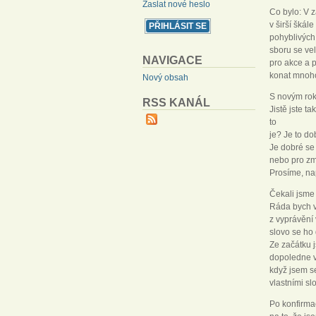
Zaslat nové heslo
Co bylo: V z
v širší šká
pohyblivých 
sboru se vel
NAVIGACE
pro akce a p
konat mnoh
Nový obsah
S novým rok
RSS KANÁL
Jistě jste t
to
je? Je to d
Je dobré se
nebo pro zm
Prosíme, na
Čekali jsme 
Ráda bych vá
z vyprávění 
slovo se ho 
Ze začátku 
dopoledne v 
když jsem se
vlastními slo
Po konfirma