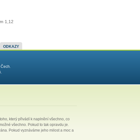
im 1,12
ODKAZY
 Čech.
é.
 toho, který přivádí k naplnění všechno, co
e možné všechno. Pokud to tak opravdu je.
a Pána. Pokud vyznáváme jeho milost a moc a