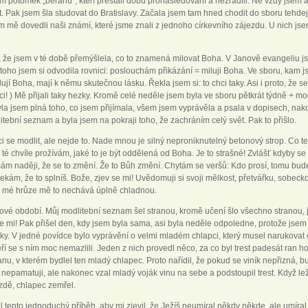
em potomek „beranů“, kteří přestáli dobu pronásledování a nezradili. Ne vždy jsem 
 Pak jsem šla studovat do Bratislavy. Začala jsem tam hned chodit do sboru tehdej
m mě dovedli naši známí, které jsme znali z jednoho církevního zájezdu. U nich js
, že jsem v té době přemýšlela, co to znamená milovat Boha. V Janově evangeliu j
 toho jsem si odvodila rovnici: poslouchám přikázání = miluji Boha. Ve sboru, kam jsem
ují Boha, mají k němu skutečnou lásku. Řekla jsem si: to chci taky. Asi i proto, že s
i! ) Mě přijali taky hezky. Kromě celé neděle jsem byla ve sboru pětkrát týdně + m
yla jsem plná toho, co jsem přijímala, všem jsem vyprávěla a psala v dopisech, nak
tební seznam a byla jsem na pokraji toho, že zachráním celý svět. Pak to přišlo.
ci se modlit, ale nejde to. Nade mnou je silný neproniknutelný betonový strop. Co 
 té chvíle prožívám, jaké to je být oddělená od Boha. Je to strašné! Zvlášť kdyby se
ám naději, že se to změní. Že to Bůh změní. Chytám se veršů: Kdo prosí, tomu bude
čekám, že to splníš. Bože, zjev se mi! Uvědomuji si svoji mělkost, přetvářku, sobec
 k mé hrůze mě to nechává úplně chladnou.
ové období. Můj modlitební seznam šel stranou, kromě učení šlo všechno stranou, 
e mi! Pak přišel den, kdy jsem byla sama, asi byla neděle odpoledne, protože jsem 
ky. V jedné povídce bylo vyprávění o velmi mladém chlapci, který musel narukovat d
eří se s ním moc nemazlili. Jeden z nich provedl něco, za co byl trest padesát ran holí
nu, v kterém bydlel ten mladý chlapec. Proto nařídil, že pokud se viník nepřizná, bud
nepamatuji, ale nakonec vzal mladý voják vinu na sebe a podstoupil trest. Když ležel
ozdě, chlapec zemřel.
l tento jednoduchý příběh, aby mi zjevil, že Ježíš neumíral někdy někde, ale umíral 