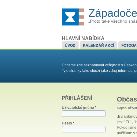
Západoče
„Proto také všechno snáš
HLAVNÍ NABÍDKA
ÚVOD
KALENDÁŘ AKCÍ
FOTOGA
Chceme zde seznamovat veřejnost s Českobrat
Tyto stránky také slouží jako zdroj informac
PŘIHLÁŠENÍ
Občas
Uživatelské jméno
*
Napsal uživa
„Byl ustanov
jest.“ Ef.1,
Heslo
*
Pokud jsme 
počítáme s 