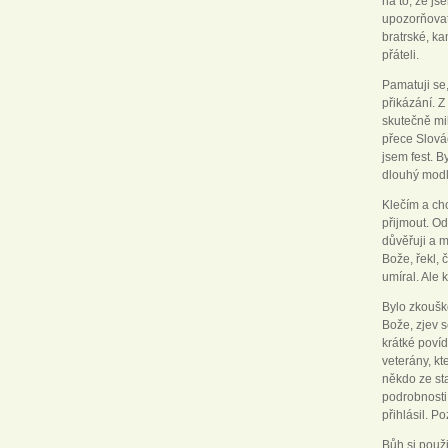
na to, že js
upozorňovat.
bratrské, ka
přáteli.
Pamatuji se
přikázání. Z
skutečně mil
přece Slovác
jsem fest. B
dlouhý modli
Klečím a ch
přijmout. Od
důvěřuji a m
Bože, řekl, 
umíral. Ale
Bylo zkoušk
Bože, zjev s
krátké povíd
veterány, kt
někdo ze sta
podrobnosti 
přihlásil. P
Bůh si použi