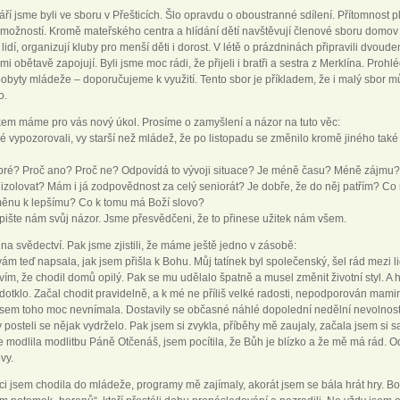
áří jsme byli ve sboru v Přešticích. Šlo opravdu o oboustranné sdílení. Přítomnost
le možností. Kromě mateřského centra a hlídání dětí navštěvují členové sboru domo
lidí, organizují kluby pro menší děti i dorost. V létě o prázdninách připravili dvoude
mi obětavě zapojují. Byli jsme moc rádi, že přijeli i bratři a sestra z Merklína. Proh
obyty mládeže – doporučujeme k využití. Tento sbor je příkladem, že i malý sbor mů
o.
em máme pro vás nový úkol. Prosíme o zamyšlení a názor na tuto věc:
aké vypozorovali, vy starší než mládež, že po listopadu se změnilo kromě jiného tak
obré? Proč ano? Proč ne? Odpovídá to vývoji situace? Je méně času? Méně zájmu? 
 izolovat? Mám i já zodpovědnost za celý seniorát? Je dobře, že do něj patřím? Co
ěnu k lepšímu? Co k tomu má Boží slovo?
pište nám svůj názor. Jsme přesvědčeni, že to přinese užitek nám všem.
na svědectví. Pak jsme zjistili, že máme ještě jedno v zásobě:
m teď napsala, jak jsem přišla k Bohu. Můj tatínek byl společenský, šel rád mezi lidi
vím, že chodil domů opilý. Pak se mu udělalo špatně a musel změnit životní styl. A 
dotklo. Začal chodit pravidelně, a k mé ne příliš velké radosti, nepodporován mamin
jsem toho moc nevnímala. Dostavily se občasné náhlé dopolední nedělní nevolnosti
posteli se nějak vydrželo. Pak jsem si zvykla, příběhy mě zaujaly, začala jsem si s
 modlila modlitbu Páně Otčenáš, jsem pocítila, že Bůh je blízko a že mě má rád. O
vy.
ci jsem chodila do mládeže, programy mě zajímaly, akorát jsem se bála hrát hry. Bo