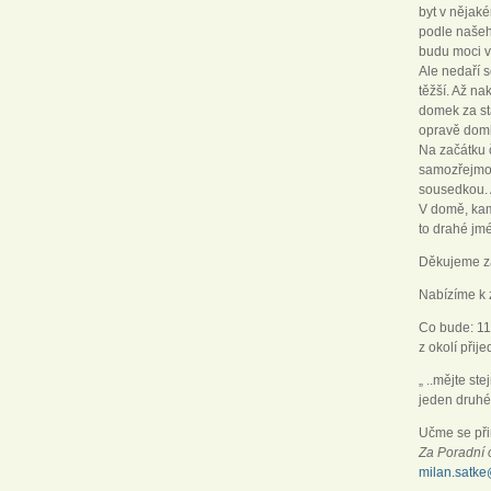
byt v nějak
podle našeho
budu moci vy
Ale nedaří s
těžší. Až n
domek za stá
opravě dom
Na začátku č
samozřejmos
sousedkou. 
V domě, kam 
to drahé jmé
Děkujeme za
Nabízíme k 
Co bude: 11.
z okolí přij
„ ..mějte st
jeden druhé
Učme se při
Za Poradní o
milan.satk