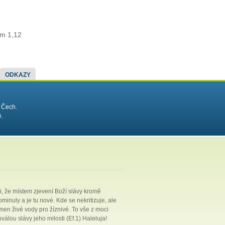
im 1,12
ODKAZY
 Čech.
é.
ni, že místem zjevení Boží slávy kromě
minuly a je tu nové. Kde se nekritizuje, ale
amen živé vody pro žíznivé. To vše z moci
álou slávy jeho milosti (Ef.1) Haleluja!