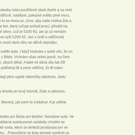
u stavby mám pověšené staré dveře a za nimi
vstřícné, nadějné, pokojné světlo plné moci,
o tu se mnou je, chce, aby naše rodina žila a
en, který určuje pořadí prací, přivádí na
ové okno, což je 5200 Kč, ale já už nemám
e výši 5200 Kč. Jen v úctě a vděčnosti
o nové okno díru ve stěně obýváku.
 světlo bylo. I když hluboko v sobě vím, že on
m z Bible. Vnímám však velmi jasně, na čem
 abych dělal. A také mi dává sílu tak žít!
 potřebuji tě a jsem vděčný, že tě mám.
jí přes vypité skleničky alkoholu. Jedu
dvorku je nový trávník, čisto a uklizeno.
 šikovný, jak jsem to zvládnul. A já udělal
školka ani škola ani telefon. Nemáme auto. Ve
 vzdálené autobusové zastávky chodím se
 voda, která se tenkrát prodávala jen ve
čičku…Pokoušíme se tedy domek vyměnit za