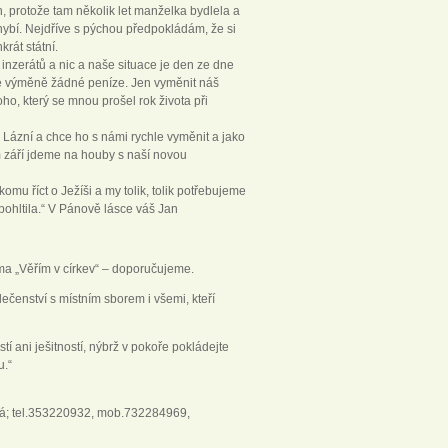
 protože tam několik let manželka bydlela a
chybí. Nejdříve s pýchou předpokládám, že si
rát státní.
 inzerátů a nic a naše situace je den ze dne
né výměně žádné peníze. Jen vyměnit náš
ho, který se mnou prošel rok života při
 Lázní a chce ho s námi rychle vyměnit a jako
m září jdeme na houby s naší novou
mu říct o Ježíši a my tolik, tolik potřebujeme
nepohltila.“ V Pánově lásce váš Jan
a „Věřím v církev“ – doporučujeme.
ečenství s místním sborem i všemi, kteří
tí ani ješitností, nýbrž v pokoře pokládejte
u.“
plá; tel.353220932, mob.732284969,