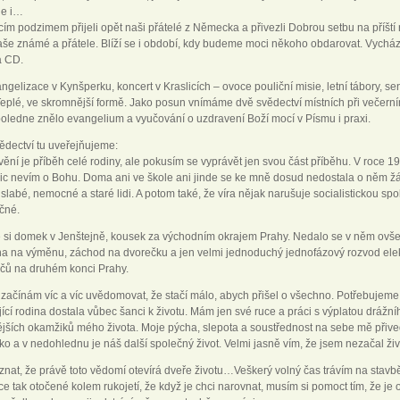
le i…
cím podzimem přijeli opět naši přátelé z Německa a přivezli Dobrou setbu na příští
aše známé a přátele. Blíží se i období, kdy budeme moci někoho obdarovat. Vychá
a CD.
ngelizace v Kynšperku, koncert v Kraslicích – ovoce pouliční misie, letní tábory, s
Teplé, ve skromnější formě. Jako posun vnímáme dvě svědectví místních při večern
poledne znělo evangelium a vyučování o uzdravení Boží mocí v Písmu i praxi.
ědectví tu uveřejňujeme:
ění je příběh celé rodiny, ale pokusím se vyprávět jen svou část příběhu. V roce 19
ic nevím o Bohu. Doma ani ve škole ani jinde se ke mně dosud nedostala o něm žád
 slabé, nemocné a staré lidi. A potom také, že víra nějak narušuje socialistickou spol
čné.
e si domek v Jenštejně, kousek za východním okrajem Prahy. Nedalo se v něm ovšem
kna na výměnu, záchod na dvorečku a jen velmi jednoduchý jednofázový rozvod elek
dičů na druhém konci Prahy.
začínám víc a víc uvědomovat, že stačí málo, abych přišel o všechno. Potřebujeme r
ící rodina dostala vůbec šanci k životu. Mám jen své ruce a práci s výplatou drážn
tějších okamžiků mého života. Moje pýcha, slepota a soustřednost na sebe mě přived
leko a v nedohlednu je náš další společný život. Velmi jasně vím, že jsem nezačal ži
nat, že právě toto vědomí otevírá dveře životu…Veškerý volný čas trávím na stavbě
ce tak otočené kolem rukojetí, že když je chci narovnat, musím si pomoct tím, že je o