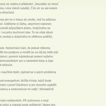
ce ve vztahu k přátelství: „Neustále se mluví
 tomu i více méně svádějí. Čím víc se ale kolem
pu křesťanů.
káme jim ho o hlavu do chvíle, než ho přijmou
užel. Uděláme si čárku, abychom nakonec
omněl připočítat k dobru. Dotyčného se
 i na jeho duchovní stav. To se však stává
c nestojí a dotyčného to většinou potěší),
t přátele. Nedochází nám, že pokud někomu
řit mu podporu a modlit se za něj by mělo být
ristovci, povinni následovat vedení našeho
ch bohoslužbách ani u následné kávy a čaje.
h bližních.
 naučíme trpět, zajímat se o jejich problémy
ovat evangelium Ježíše Krista, když bude
ství v praxi?Závěrem si jen dovolím vyjádřit
kolena a nedovoloval mi vstát.“ (Redakčně
s mým svědectvím. Při rozhovoru s mojí
i práci a napsat svoje svědectví. Nejen pro