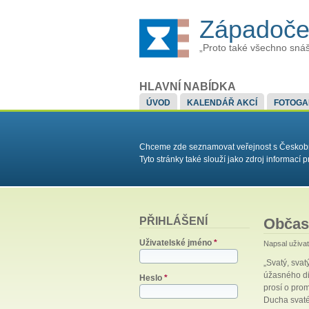
Západoče
„Proto také všechno snáš
HLAVNÍ NABÍDKA
ÚVOD
KALENDÁŘ AKCÍ
FOTOGA
Chceme zde seznamovat veřejnost s Českobrat
Tyto stránky také slouží jako zdroj informac
PŘIHLÁŠENÍ
Občas
Uživatelské jméno
*
Napsal uživa
„Svatý, svat
úžasného div
Heslo
*
prosí o prom
Ducha svatéh