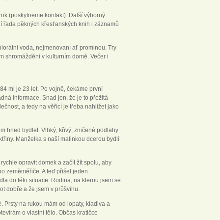
 rok (poskytneme kontakt). Další výborný
zí řada pěkných křesťanských knih i záznamů
eniorátní voda, nejmenovaní ať prominou. Try
ím shromáždění v kulturním domě. Večer i
84 mi je 23 let. Po vojně, čekáme první
ná informace. Snad jen, že je to přežitá
ečnost, a tedy na věřící je třeba nahlížet jako
 hned bydlet. Vlhký, křivý, zničené podlahy
třiny. Manželka s naší malinkou dcerou bydlí
ychle opravit domek a začít žít spolu, aby
ího zeměměřiče. A teď přišel jeden
la do této situace. Rodina, na kterou jsem se
vot dobře a že jsem v průšvihu.
. Prsty na rukou mám od lopaty, kladiva a
tevírám o vlastní tělo. Občas kratičce