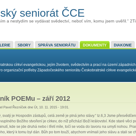
ský seniorát ČCE
ím a nestydím se vydávat svědectví, neboť vím, komu jsem uvěřil.“ 2T
LERIE
SBORY
SPRÁVA SENIORÁTU
DOKUMENTY
DIAKONIE
rskou církví evangelickou, jejím životem, svědectvím a prací na území západních
í pro organizační potřeby Západočeského seniorátu Českobratrské církve evangelick
ník POEMu – září 2012
tel
Pavel Řezníček
dne Út, 10. 11. 2015 - 19:01.
ý, svatý je Hospodin zástupů, celá země je plná jeho slávy.“ Iz.6,3 Jsme přesvědče
uplného Božího stvoření je církev, do níž přichází Boží království. Kde staré věci po
inutí, kde se jde druhá nebo i třetí míle, točí se voda do lavoru na umytí nohou. Pr
o, který k tomu byl dán. Bůh po tom touží, abychom vnímali jeho slávu a stali se chv