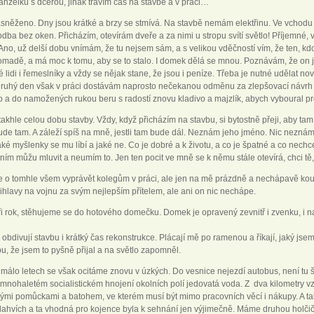
anželku s dcerou, jinak trávím čas na stavbě a v práci…
asněženo. Dny jsou krátké a brzy se stmívá. Na stavbě nemám elektřinu. Ve vchod
dba bez oken. Přicházím, otevírám dveře a za nimi u stropu svítí světlo! Příjemné, 
. Ano, už delší dobu vnímám, že tu nejsem sám, a s velikou vděčností vím, že ten, kd
madě, a má moc k tomu, aby se to stalo. I domek dělá se mnou. Poznávám, že on je t
lidi i řemeslníky a vždy se nějak stane, že jsou i peníze. Třeba je nutné udělat n
Druhý den však v práci dostávám naprosto nečekanou odměnu za zlepšovací návrh v
 a do namožených rukou beru s radostí znovu kladivo a majzlík, abych vyboural pr
 takhle celou dobu stavby. Vždy, když přicházím na stavbu, si bytostně přeji, aby tam
bude tam. A záleží spíš na mně, jestli tam bude dál. Neznám jeho jméno. Nic nezná
aké myšlenky se mu líbí a jaké ne. Co je dobré a k životu, a co je špatné a co nechce,
ním můžu mluvit a neumím to. Jen ten pocit ve mně se k němu stále otevírá, chci tě,
 o tomhle všem vyprávět kolegům v práci, ale jen na mě prázdně a nechápavě kouka
ihlavy na vojnu za svým nejlepším přítelem, ale ani on nic nechápe.
i rok, stěhujeme se do hotového domečku. Domek je opravený zevnitř i zvenku, i na 
, obdivují stavbu i krátký čas rekonstrukce. Plácají mě po ramenou a říkají, jaký jsem
u, že jsem to pyšně přijal a na světlo zapomněl.
 málo letech se však ocitáme znovu v úzkých. Do vesnice nejezdí autobus, není tu 
o mnohaletém socialistickém hnojení okolních polí jedovatá voda. Z dva kilometry
mi pomůckami a batohem, ve kterém musí být mimo pracovních věcí i nákupy. A také
lahvích a ta vhodná pro kojence byla k sehnání jen výjimečně. Máme druhou hol