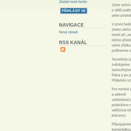
Zaslat nové heslo
Jsme velmi 
o větší potř
sebe posled
V první řadě
NAVIGACE
(nebo utečo
Nový obsah
mohli při „
občas přeptá
RSS KANÁL
velmi zřídka
potřeseme s
Teoreticky j
zvěstujeme 
samozřejmost
Pána a po je
Přátelství v
Pro mnohé po
a aktivně
vyhledávat 
podloženo na
vděčnost ně
kráceno)
Připojujeme
kamarádkou,