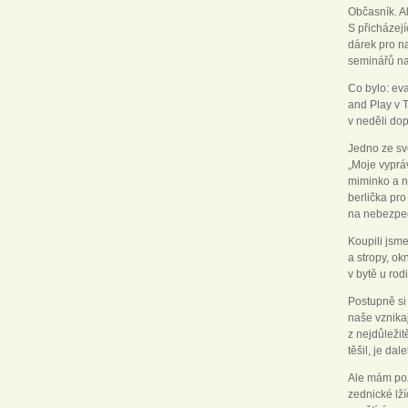
Občasník. A
S přicházejí
dárek pro n
seminářů n
Co bylo: eva
and Play v 
v neděli do
Jedno ze sv
„Moje vypráv
miminko a n
berlička pro
na nebezpe
Koupili jsm
a stropy, o
v bytě u ro
Postupně si 
naše vznikaj
z nejdůleži
těšil, je da
Ale mám poz
zednické lží