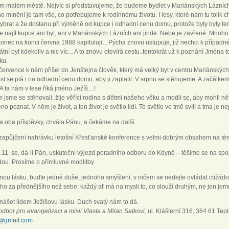
ém malém městě. Nejvíc si představujeme, že budeme bydlet v Mariánských Lázních,
 mínění je tam vše, co potřebujeme k rodinnému životu. I lesy, které nám tu tolik 
brat a že dostanu při výměně od kupce i odhadní cenu domu, protože byty byly tenk
e najít kupce ani byt, ani v Mariánských Lázních ani jinde. Nebe je zavřené. Mnoho
akonec na konci června 1988 kapituluji…Pýcha znovu ustupuje, již nechci k případ
tní byt kdekoliv a nic víc…A to znovu otevírá cestu..tentokrát už k poznání Jména to
ku.
ervence k nám přišel do Jenštejna člověk, který má velký byt v centru Mariánských
t se ptá i na odhadní cenu domu, aby ji zaplatil. V srpnu se stěhujeme. A začátke
A ta nám v lese říká jméno Ježíš…!
jsme se stěhovali, žije věřící rodina s dětmi našeho věku a modlí se, aby mohli něko
no poznat. V něm je život, a ten život je světlo lidí. To světlo ve tmě svítí a tma je 
 oba příspěvky, chvála Pánu, a čekáme na další.
zapůjčení nahrávku letošní Křesťanské konference s velmi dobrým obsahem na tém
11. se, dá-li Pán, uskuteční výjezd poradního odboru do Kdyně – těšíme se na spol
edou. Prosíme o přímluvné modlitby.
ejnou lásku, buďte jedné duše, jednoho smýšlení, v ničem se nedejte ovládat ctižádos
ho za přednějšího než sebe; každý ať má na mysli to, co slouží druhým, ne jen jem
nášet lidem Ježíšovu lásku. Duch svatý nám to dá.
dbor pro evangelizaci a misii Vlasta a Milan Satkovi,
ul. Klášterní 316, 364 61 Te
e@gmail.com