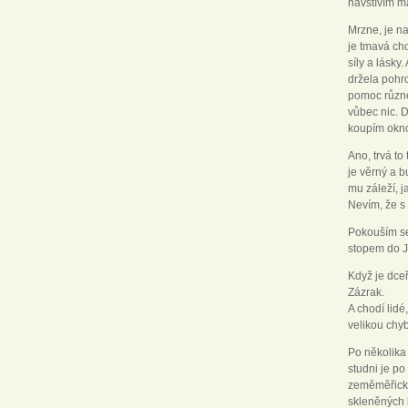
navštívím m
Mrzne, je n
je tmavá cho
síly a lásky
držela pohro
pomoc různé 
vůbec nic. 
koupím okno
Ano, trvá to
je věrný a 
mu záleží, j
Nevím, že s 
Pokouším se
stopem do J
Když je dceř
Zázrak.
A chodí lidé
velikou chyb
Po několika
studni je p
zeměměřický
skleněných 