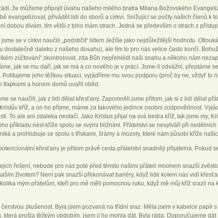
rádi, že můžeme připojit úvahu našeho milého bratra Milana Božovského Evangeliza
ebě evangelizovat, přivádět lidi do sborů a církví. Snižující se počty našich členů k
ní dobou dívám, tím větší z toho mám strach. Jedná se především o strach z přístu
 jsme se v církvi naučili „podstrčit“ lidem Ježíše jako nejdůležitější hodnotu. Otlou
u dostatečně daleko z našeho dosahu), ale tím to pro nás velice často končí. Boh
velkém zúčtování“ zkontrolovat, zda Bůh nepřehlédl naši snahu a někoho nám nezap
me, jak se mu daří, jak se má a co nového je v práci. Jsme-li odvážní, přeptáme se
. Politujeme jeho těžkou situaci, vyjádříme mu svou podporu (proč by ne, vždyť to ni
i tlapkami a honem domů uvařit oběd.
sme se naučili, jak z lidí dělat křesťany. Zapomněli jsme přitom, jak si z lidí děla
Kristův kříž, a on ho přijme, máme za takového jedince osobní zodpovědnost. Vyjád
í. To ale ani zdaleka nestačí. Jako Kristus přijal na svá bedra kříž, tak jsme my, K
ho příkladu nést kříže spolu se svými bližními. Přátelství se nevytváří při nedělní
zniká a prohlubuje se spolu s třískami, šrámy a mozoly, které nám působí kříže našic
tencionální křesťany je přitom právě cesta přátelství snadněji přijatelná. Pokud se
jejich řešení, nebude pro nás poté před těmito našimi přáteli mnohem snazší zvěst
ším životem? Není pak snazší překonávat bariéry, když lidé kolem nás vidí křesťan
kolika mým přátelům, kteří pro mě měli pomocnou ruku, když mě můj kříž srazil na 
 čerstvou zkušenost. Byla jsem pozvaná na třídní sraz. Měla jsem v kabelce papír 
 která prošla těžkým obdobím, jsem jí ho mohla dát. Byla ráda. Doporučujeme dát s