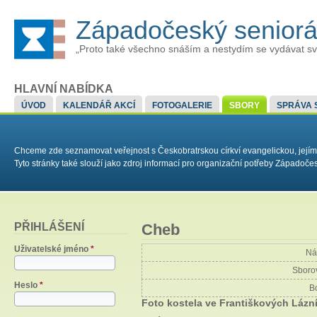
Západočeský senior
„Proto také všechno snáším a nestydím se vydávat sv
HLAVNÍ NABÍDKA
ÚVOD
KALENDÁŘ AKCÍ
FOTOGALERIE
SBORY
SPRÁVA 
Chceme zde seznamovat veřejnost s Českobratrskou církví evangelickou, jejím
Tyto stránky také slouží jako zdroj informací pro organizační potřeby Západoč
PŘIHLÁŠENÍ
Cheb
Uživatelské jméno
*
Ná
Sborov
Heslo
*
B
Foto kostela ve Františkových Lázn