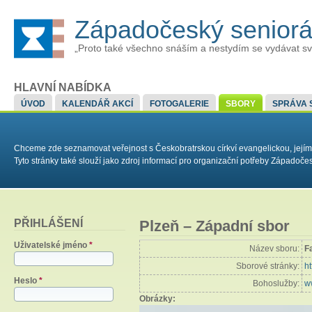
Západočeský senior
„Proto také všechno snáším a nestydím se vydávat sv
HLAVNÍ NABÍDKA
ÚVOD
KALENDÁŘ AKCÍ
FOTOGALERIE
SBORY
SPRÁVA 
Chceme zde seznamovat veřejnost s Českobratrskou církví evangelickou, jejím
Tyto stránky také slouží jako zdroj informací pro organizační potřeby Západoč
PŘIHLÁŠENÍ
Plzeň – Západní sbor
Uživatelské jméno
*
Název sboru:
F
Sborové stránky:
h
Heslo
*
Bohoslužby:
w
Obrázky: