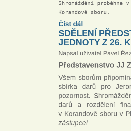
Shromáždění proběhne v
Shromáždění Jeronymovy jed
Číst dál
SDĚLENÍ PŘED
JEDNOTY Z 26. 
Napsal uživatel
Pavel Ře
Představenstvo JJ 
Všem sborům připomíná
sbírka darů pro Jero
pozornost. Shromážděn
darů a rozdělení fin
v Korandově sboru v P
zástupce!