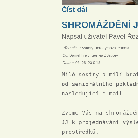
Sdělení představenstva Jero
Číst dál
SHROMÁŽDĚNÍ J
Napsal uživatel
Pavel Ře
Předmět:
[ZSsbory] Jeronymova jednota
Od:
Daniel Freitinger via ZSsbory
Datum:
08. 06. 23 0.18
Milé sestry a milí brat
od seniorátního poklad
následující e-mail.

Zveme Vás na shromáždě
JJ k projednávání výsl
prostředků.
