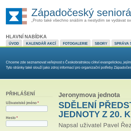
Západočeský senior
„Proto také všechno snáším a nestydím se vydávat sv
HLAVNÍ NABÍDKA
ÚVOD
KALENDÁŘ AKCÍ
FOTOGALERIE
SBORY
SPRÁVA 
Chceme zde seznamovat veřejnost s Českobratrskou církví evangelickou, jejím
Tyto stránky také slouží jako zdroj informací pro organizační potřeby Západoč
PŘIHLÁŠENÍ
Jeronymova jednota
SDĚLENÍ PŘED
Uživatelské jméno
*
JEDNOTY Z 20. 
Heslo
*
Napsal uživatel
Pavel Ře