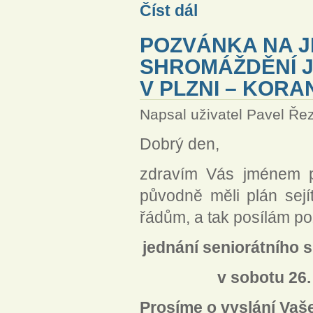
Sdělení představenstva Jero
Číst dál
POZVÁNKA NA J
SHROMÁŽDĚNÍ J
V PLZNI – KOR
Napsal uživatel
Pavel Ře
Dobrý den,
zdravím Vás jménem p
původně měli plán sej
řádům, a tak posílám p
jednání seniorátního
v sobotu 26.
Prosíme o vyslání Vaš