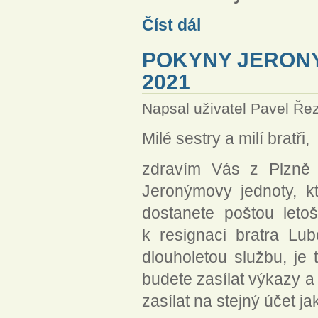
Pozvánka na jednání seniorá
Číst dál
POKYNY JERONY
2021
Napsal uživatel
Pavel Ře
Milé sestry a milí bratři,
zdravím Vás z Plzně 
Jeronýmovy jednoty, k
dostanete poštou leto
k resignaci bratra L
dlouholetou službu, je
budete zasílat výkazy a
zasílat na stejný účet j