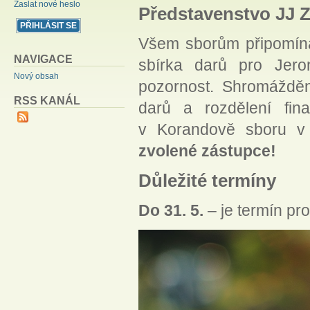
Zaslat nové heslo
Představenstvo JJ 
Všem sborům připomíná
NAVIGACE
sbírka darů pro Jero
Nový obsah
pozornost. Shromážděn
RSS KANÁL
darů a rozdělení fin
v Korandově sboru v
zvolené zástupce!
Důležité termíny
Do 31. 5.
– je termín pr