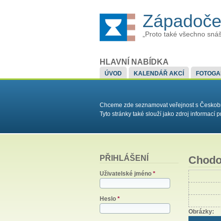
Západoče
„Proto také všechno snáš
HLAVNÍ NABÍDKA
ÚVOD
KALENDÁŘ AKCÍ
FOTOGA
Chceme zde seznamovat veřejnost s Českobrat
Tyto stránky také slouží jako zdroj informac
PŘIHLÁŠENÍ
Chod
Uživatelské jméno
*
Heslo
*
Obrázky: