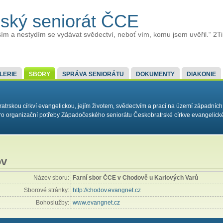
ský seniorát ČCE
ím a nestydím se vydávat svědectví, neboť vím, komu jsem uvěřil.“ 2T
LERIE
SBORY
SPRÁVA SENIORÁTU
DOKUMENTY
DIAKONIE
rskou církví evangelickou, jejím životem, svědectvím a prací na území západních
í pro organizační potřeby Západočeského seniorátu Českobratrské církve evangelick
ov
Název sboru:
Farní sbor ČCE v Chodově u Karlových Varů
Sborové stránky:
http://chodov.evangnet.cz
Bohoslužby:
www.evangnet.cz