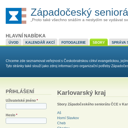
Západočeský senior
„Proto také všechno snáším a nestydím se vydávat sv
HLAVNÍ NABÍDKA
ÚVOD
KALENDÁŘ AKCÍ
FOTOGALERIE
SBORY
SPRÁVA 
Chceme zde seznamovat veřejnost s Českobratrskou církví evangelickou, jejím
Tyto stránky také slouží jako zdroj informací pro organizační potřeby Západoč
PŘIHLÁŠENÍ
Karlovarský kraj
Uživatelské jméno
*
Sbory Západočeského seniorátu ČCE v Kar
Aš
Heslo
*
Horní Slavkov
Cheb