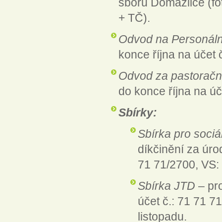
sborů Domažlice (fot
+ TČ).
Odvod na Personáln
konce října na účet
Odvod za pastoračn
do konce října na ú
Sbírky:
Sbírka pro sociá
díkčinění za úro
71 71/2700, VS: 
Sbírka JTD
– pr
účet č.: 71 71 
listopadu.