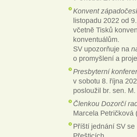
Konvent západočes
listopadu 2022 od 9
včetně Tisků konven
konventuálům.
SV upozorňuje na
n
o promyšlení a proj
Presbyterní konfer
v sobotu 8. října 2
posloužil br. sen. M
Členkou Dozorčí ra
Marcela Petričková 
Příští jednání SV se
Přešticích.