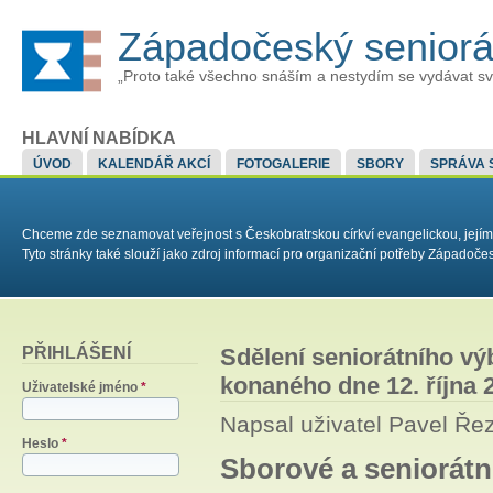
Západočeský senior
„Proto také všechno snáším a nestydím se vydávat sv
HLAVNÍ NABÍDKA
ÚVOD
KALENDÁŘ AKCÍ
FOTOGALERIE
SBORY
SPRÁVA 
Chceme zde seznamovat veřejnost s Českobratrskou církví evangelickou, jejím
Tyto stránky také slouží jako zdroj informací pro organizační potřeby Západoč
PŘIHLÁŠENÍ
Sdělení seniorátního vý
konaného dne 12. října 
Uživatelské jméno
*
Napsal uživatel
Pavel Ře
Heslo
*
Sborové a seniorátní