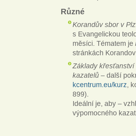
Různé
Korandův sbor v Pl
s Evangelickou teol
měsíci. Tématem je
stránkách Korandov
Základy křesťanství
kazatelů
– další po
kcentrum.eu/kurz
, k
899).
Ideální je, aby – v
výpomocného kazat