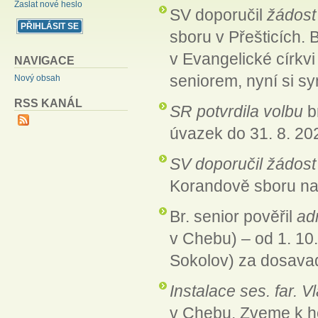
Zaslat nové heslo
SV doporučil
žádost
sboru v Přešticích. 
v Evangelické církvi
NAVIGACE
seniorem, nyní si s
Nový obsah
RSS KANÁL
SR potvrdila volbu
b
úvazek do 31. 8. 20
SV doporučil žádost
Korandově sboru na
Br. senior pověřil
ad
v Chebu) – od 1. 10
Sokolov) za dosavad
Instalace ses. far. V
v Chebu. Zveme k ho