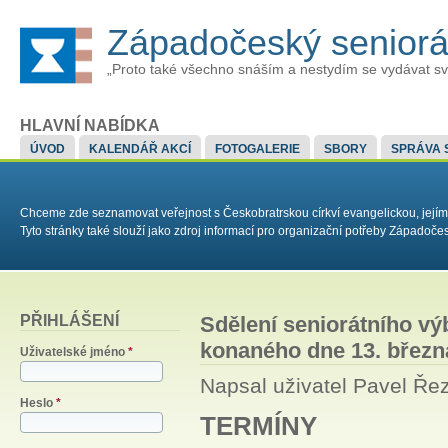
Západočeský senior
„Proto také všechno snáším a nestydím se vydávat sv
HLAVNÍ NABÍDKA
ÚVOD
KALENDÁŘ AKCÍ
FOTOGALERIE
SBORY
SPRÁVA 
Chceme zde seznamovat veřejnost s Českobratrskou církví evangelickou, jejím
Tyto stránky také slouží jako zdroj informací pro organizační potřeby Západoč
PŘIHLÁŠENÍ
Sdělení seniorátního vý
konaného dne 13. březn
Uživatelské jméno
*
Napsal uživatel
Pavel Ře
Heslo
*
TERMÍNY