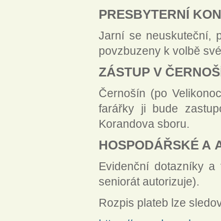
PRESBYTERNÍ KO
Jarní se neuskuteční, 
povzbuzeny k volbě svéh
ZÁSTUP V ČERNOŠ
Černošín (po Velikonoc
farářky ji bude zastu
Korandova sboru.
HOSPODÁŘSKÉ A A
Evidenční dotazníky a 
seniorát autorizuje).
Rozpis plateb lze sledo