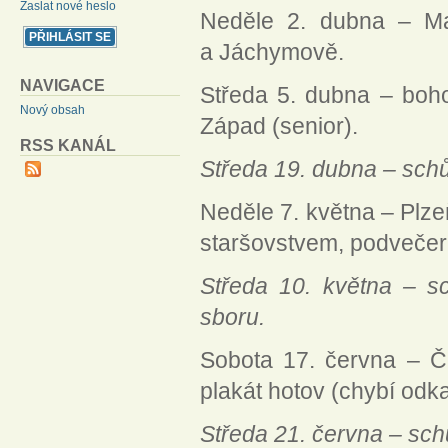
Zaslat nové heslo
Neděle 2. dubna – M
a Jáchymově.
NAVIGACE
Středa 5. dubna – boho
Nový obsah
Západ (senior).
RSS KANÁL
Středa 19. dubna – schů
Neděle 7. května – Plze
staršovstvem, podvečern
Středa 10. května – s
sboru.
Sobota 17. června – Č
plakát hotov (chybí od
Středa 21. června – sc