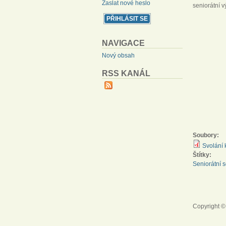
Zaslat nové heslo
seniorátní 
NAVIGACE
Nový obsah
RSS KANÁL
Soubory:
Svolání
Štítky:
Seniorátní s
Copyright ©