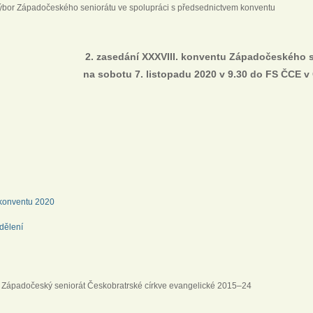
výbor Západočeského seniorátu ve spolupráci s předsednictvem konventu
2. zasedání XXXVIII. konventu Západočeského 
na sobotu 7. listopadu 2020 v 9.30 do FS ČCE 
 konventu 2020
dělení
 Západočeský seniorát Českobratrské církve evangelické 2015–24