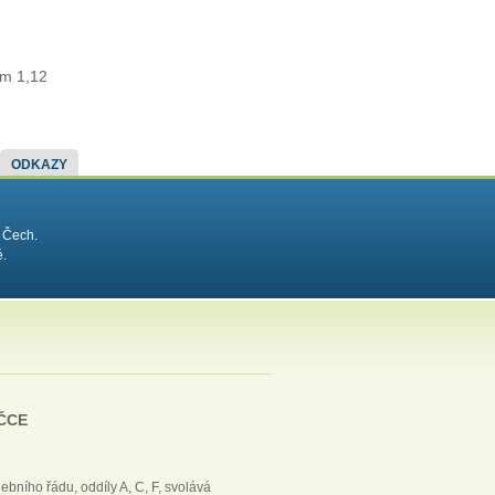
im 1,12
ODKAZY
 Čech.
é.
 ČCE
ebního řádu, oddíly A, C, F, svolává