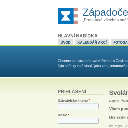
Západoče
„Proto také všechno snáš
HLAVNÍ NABÍDKA
ÚVOD
KALENDÁŘ AKCÍ
FOTOGA
Chceme zde seznamovat veřejnost s Českobrat
Tyto stránky také slouží jako zdroj informac
PŘIHLÁŠENÍ
Svolá
Uživatelské jméno
*
Napsal uživa
Všem pos
Heslo
*
Milé sestry, m
ve smyslu pl