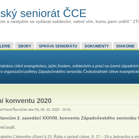
ský seniorát ČCE
ím a nestydím se vydávat svědectví, neboť vím, komu jsem uvěřil.“ 2T
LERIE
SBORY
SPRÁVA SENIORÁTU
DOKUMENTY
DIAKONIE
rskou církví evangelickou, jejím životem, svědectvím a prací na území západních
í pro organizační potřeby Západočeského seniorátu Českobratrské církve evangelick
ní konventu 2020
tel
Pavel Řezníček
dne Pá, 09. 10. 2020 - 20:41.
lancům 2. zasedání XXXVIII. konventu Západočeského seniorátu
ilí bratři,
atného Církevního zřízení § 25, Řádu o správě církve, čl. 27 – 29 a Jednacího a vol