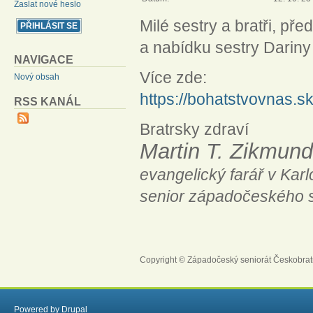
Zaslat nové heslo
Milé sestry a bratři, př
a nabídku sestry Darin
NAVIGACE
Více zde:
Nový obsah
https://bohatstvovnas.sk
RSS KANÁL
Bratrsky zdraví
Martin T. Zikmund
evangelický farář v Ka
senior západočeského 
Copyright © Západočeský seniorát Českobrat
Powered by
Drupal