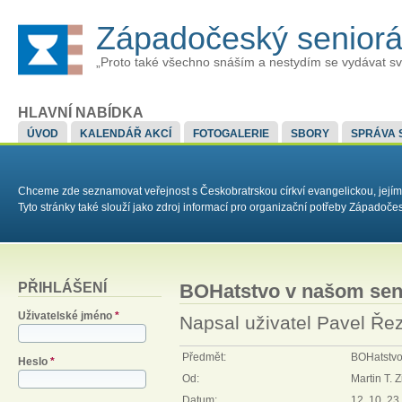
Západočeský senior
„Proto také všechno snáším a nestydím se vydávat sv
HLAVNÍ NABÍDKA
ÚVOD
KALENDÁŘ AKCÍ
FOTOGALERIE
SBORY
SPRÁVA 
Chceme zde seznamovat veřejnost s Českobratrskou církví evangelickou, jejím
Tyto stránky také slouží jako zdroj informací pro organizační potřeby Západoč
PŘIHLÁŠENÍ
BOHatstvo v našom sen
Uživatelské jméno
*
Napsal uživatel
Pavel Ře
Předmět:
BOHatstvo
Heslo
*
Od:
Martin T. 
Datum:
12. 10. 23