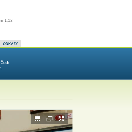
im 1,12
ODKAZY
 Čech.
é.