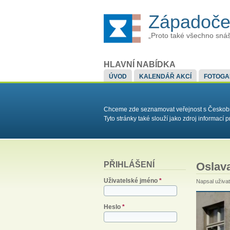
Západoče
„Proto také všechno snáš
HLAVNÍ NABÍDKA
ÚVOD
KALENDÁŘ AKCÍ
FOTOGA
Chceme zde seznamovat veřejnost s Českobrat
Tyto stránky také slouží jako zdroj informac
PŘIHLÁŠENÍ
Oslav
Uživatelské jméno
*
Napsal uživa
Heslo
*