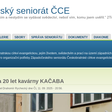
ský seniorát ČCE
ím a nestydím se vydávat svědectví, neboť vím, komu jsem uvěřil.“ 2T
LERIE
SBORY
SPRÁVA SENIORÁTU
DOKUMENTY
DIAKONIE
rskou církví evangelickou, jejím životem, svědectvím a prací na území západních
í pro organizační potřeby Západočeského seniorátu Českobratrské církve evangelick
a 20 let kavárny KAČABA
tel
Drahomír Rychecký
dne Čt, 11. 09. 2025 - 20:56.