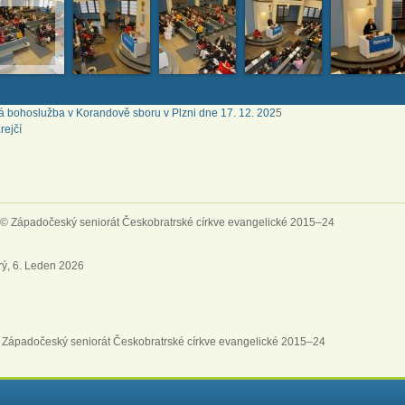
á bohoslužba v Korandově sboru v Plzni dne 17. 12. 202
5
rejčí
 © Západočeský seniorát Českobratrské církve evangelické 2015–24
rý, 6. Leden 2026
 Západočeský seniorát Českobratrské církve evangelické 2015–24