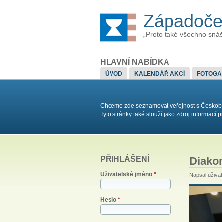
Západoče
„Proto také všechno snáš
HLAVNÍ NABÍDKA
ÚVOD
KALENDÁŘ AKCÍ
FOTOGA
Chceme zde seznamovat veřejnost s Českobrat
Tyto stránky také slouží jako zdroj informac
PŘIHLÁŠENÍ
Diakon
Uživatelské jméno
*
Napsal uživa
Heslo
*