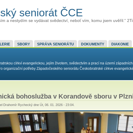
ský seniorát ČCE
ím a nestydím se vydávat svědectví, neboť vím, komu jsem uvěřil.“ 2T
LERIE
SBORY
SPRÁVA SENIORÁTU
DOKUMENTY
DIAKONIE
rskou církví evangelickou, jejím životem, svědectvím a prací na území západních
í pro organizační potřeby Západočeského seniorátu Českobratrské církve evangelick
ická bohoslužba v Korandově sboru v Plzni
tel
Drahomír Rychecký
dne Út, 06. 01. 2026 - 23:04.