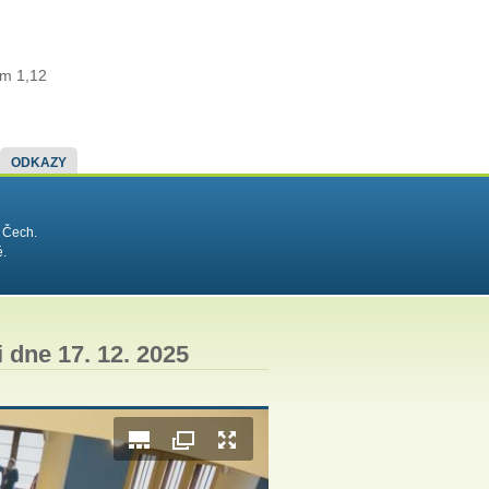
im 1,12
ODKAZY
 Čech.
é.
 dne 17. 12. 2025