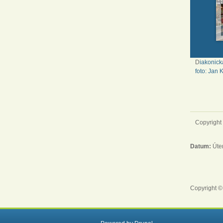
D
iakonick
foto: Jan K
Copyright
Datum:
Úte
Copyright ©