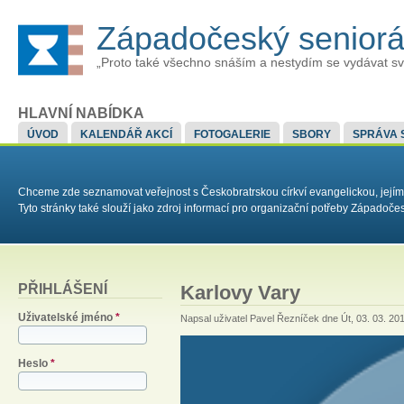
Západočeský senior
„Proto také všechno snáším a nestydím se vydávat sv
HLAVNÍ NABÍDKA
ÚVOD
KALENDÁŘ AKCÍ
FOTOGALERIE
SBORY
SPRÁVA 
Chceme zde seznamovat veřejnost s Českobratrskou církví evangelickou, jejím
Tyto stránky také slouží jako zdroj informací pro organizační potřeby Západoč
PŘIHLÁŠENÍ
Karlovy Vary
Uživatelské jméno
*
Napsal uživatel
Pavel Řezníček
dne Út, 03. 03. 201
Heslo
*