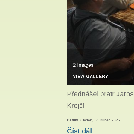
2 Images
VIEW GALLERY
Přednášel bratr Jaros
Krejčí
Datum:
Čtvrtek, 17. Duben 2025
Pastorální konference 24
Číst dál