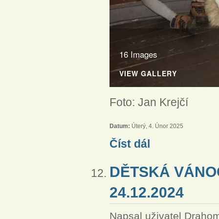
16 Images
VIEW GALLERY
Foto: Jan Krejčí
Datum:
Úterý, 4. Únor 2025
Vánoční hra Dveře v FS
Číst dál
DĚTSKÁ VÁNOČ
24.12.2024
Napsal uživatel
Drahom