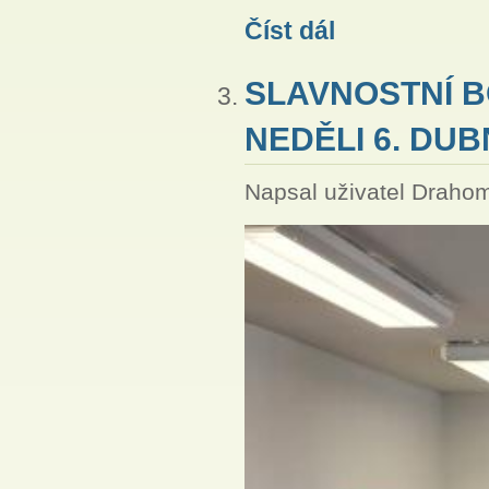
Výročí sta let evangelic
Číst dál
SLAVNOSTNÍ 
NEDĚLI 6. DUB
Napsal uživatel
Drahom