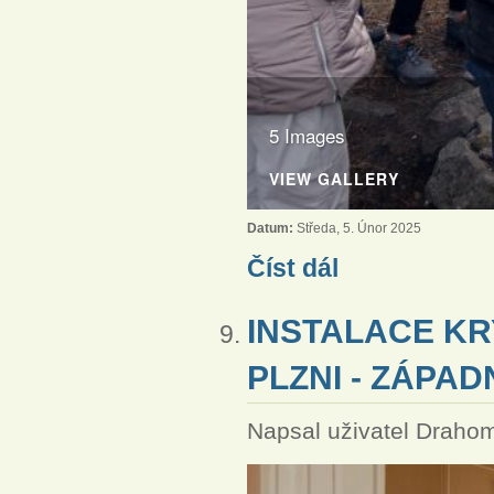
5 Images
VIEW GALLERY
Datum:
Středa, 5. Únor 2025
Sborový výlet FS ČCE v P
Číst dál
INSTALACE KR
PLZNI - ZÁPAD
Napsal uživatel
Drahom