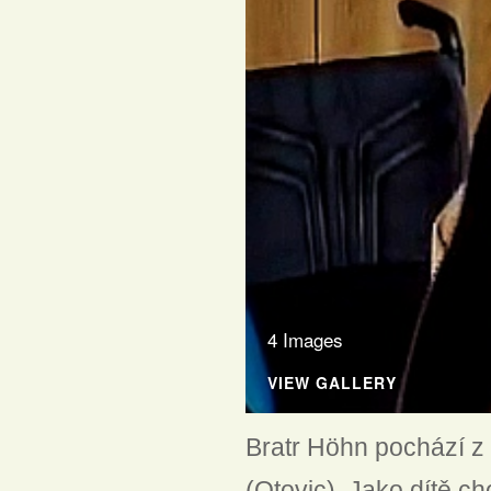
4 Images
VIEW GALLERY
Bratr Höhn pochází z
(Otovic). Jako dítě c