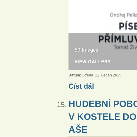
50 Images
VIEW GALLERY
Datum:
Středa, 22. Leden 2025
Diakonická bohoslužba v
Číst dál
HUDEBNÍ POBO
V KOSTELE DO
AŠE