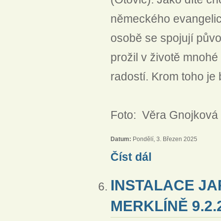
německého evangelick
osobě se spojují pův
prožil v životě mnohé 
radostí. Krom toho je
Foto: Věra Gnojková
Datum:
Pondělí, 3. Březen 2025
Na návštěvě u bratra Gu
Číst dál
INSTALACE JA
MERKLÍNĚ 9.2.