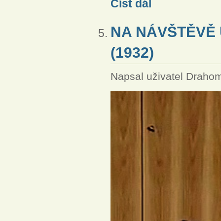
Číst dál
NA NÁVŠTĚVĚ
(1932)
Napsal uživatel
Drahom