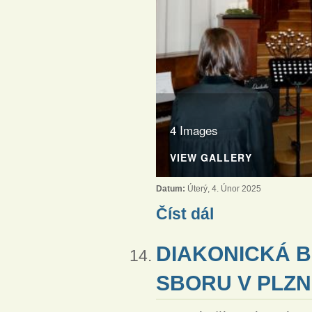
4 Images
VIEW GALLERY
Datum:
Úterý, 4. Únor 2025
Vánoční bohoslužby v FS
Číst dál
DIAKONICKÁ 
SBORU V PLZNI 