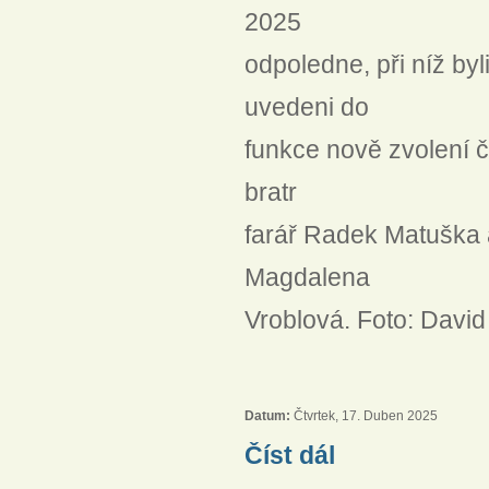
2025
odpoledne, při níž b
uvedeni do
funkce nově zvolení 
bratr
farář Radek Matuška a
Magdalena
Vroblová. Foto: Davi
Datum:
Čtvrtek, 17. Duben 2025
Slavnostní bohoslužba v
Číst dál