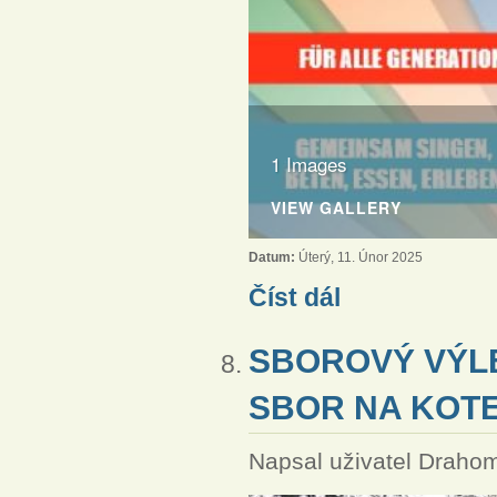
1 Images
VIEW GALLERY
Datum:
Úterý, 11. Únor 2025
Pozvánka na česko-něm
Číst dál
SBOROVÝ VÝLET
SBOR NA KOTEL
Napsal uživatel
Drahom