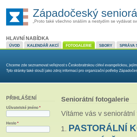
Západočeský senior
„Proto také všechno snáším a nestydím se vydávat sv
HLAVNÍ NABÍDKA
ÚVOD
KALENDÁŘ AKCÍ
FOTOGALERIE
SBORY
SPRÁVA 
Chceme zde seznamovat veřejnost s Českobratrskou církví evangelickou, jejím
Tyto stránky také slouží jako zdroj informací pro organizační potřeby Západoč
PŘIHLÁŠENÍ
Seniorátní fotogalerie
Uživatelské jméno
*
Vítáme vás v seniorátní 
Heslo
*
PASTORÁLNÍ K