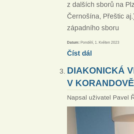
z dalších sborů na Pl
Černošína, Přeštic aj.
západního sboru
Datum:
Pondělí, 1. Květen 2023
Sborový výlet do Ochran
Číst dál
DIAKONICKÁ 
V KORANDOVĚ 
Napsal uživatel
Pavel 