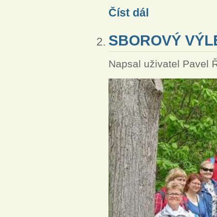
Plzeň – západní sbor – 
Číst dál
SBOROVÝ VÝL
Napsal uživatel
Pavel 