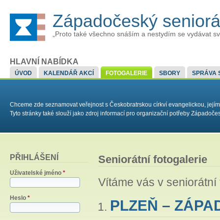
Západočeský senior
„Proto také všechno snáším a nestydím se vydávat sv
HLAVNÍ NABÍDKA
ÚVOD
KALENDÁŘ AKCÍ
FOTOGALERIE
SBORY
SPRÁVA 
Chceme zde seznamovat veřejnost s Českobratrskou církví evangelickou, jejím
Tyto stránky také slouží jako zdroj informací pro organizační potřeby Západoč
PŘIHLÁŠENÍ
Seniorátní fotogalerie
Uživatelské jméno
*
Vítáme vás v seniorátní 
Heslo
*
PLZEŇ – ZÁPA