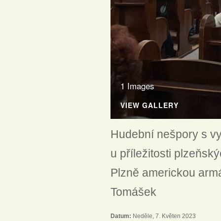
1 Images
VIEW GALLERY
Hudební nešpory s v
u příležitosti plzeňs
Plzně americkou armád
Tomášek
Datum:
Neděle, 7. Květen 2023