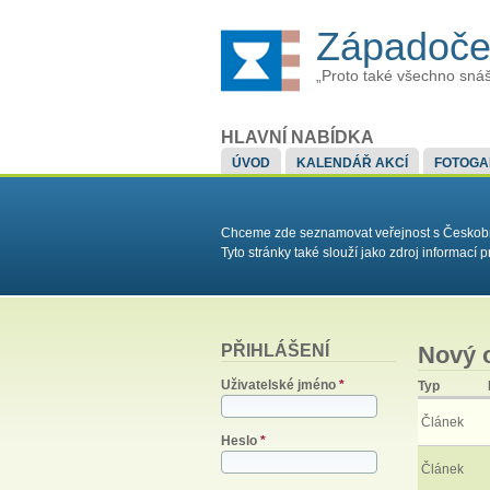
Západoče
„Proto také všechno snáš
HLAVNÍ NABÍDKA
ÚVOD
KALENDÁŘ AKCÍ
FOTOGA
Chceme zde seznamovat veřejnost s Českobrat
Tyto stránky také slouží jako zdroj informac
PŘIHLÁŠENÍ
Nový 
Uživatelské jméno
*
Typ
Článek
Heslo
*
Článek