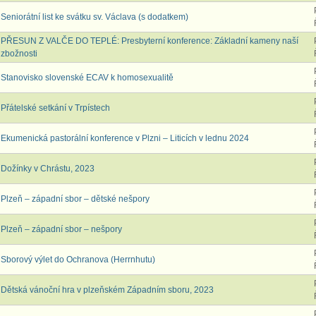
Seniorátní list ke svátku sv. Václava (s dodatkem)
PŘESUN Z VALČE DO TEPLÉ: Presbyterní konference: Základní kameny naší
zbožnosti
Stanovisko slovenské ECAV k homosexualitě
Přátelské setkání v Trpístech
Ekumenická pastorální konference v Plzni – Liticích v lednu 2024
Dožínky v Chrástu, 2023
Plzeň – západní sbor – dětské nešpory
Plzeň – západní sbor – nešpory
Sborový výlet do Ochranova (Herrnhutu)
Dětská vánoční hra v plzeňském Západním sboru, 2023