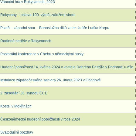
Vánoční hra v Rokycanech, 2023
Rokycany – oslava 100. výročí založení sboru
Plzeň – západní sbor – Bohoslužba díků za br. faráře Luďka Korpu
Rodinná neděle v Rokycanech
Pastorální konference v Chebu s německými hosty
Hudební pobožnost 14. května 2024 v kostele Dobrého Pastýře v Podhradí u Aše
Instalace západočeského seniora 26. února 2023 v Chodově
2. zasedání 36. synodu ČCE
Kostel v Mokřinách
Českoněmecké hudební pobožnosti v roce 2024
Svatodušní pozdrav