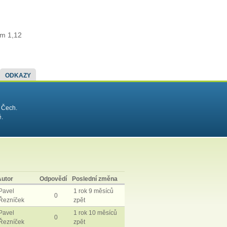
im 1,12
ODKAZY
 Čech.
é.
Autor
Odpovědí
Poslední změna
Pavel
1 rok 9 měsíců
0
Řezníček
zpět
Pavel
1 rok 10 měsíců
0
Řezníček
zpět