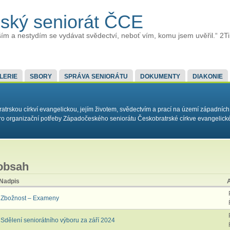
ský seniorát ČCE
ím a nestydím se vydávat svědectví, neboť vím, komu jsem uvěřil.“ 2T
LERIE
SBORY
SPRÁVA SENIORÁTU
DOKUMENTY
DIAKONIE
rskou církví evangelickou, jejím životem, svědectvím a prací na území západních
í pro organizační potřeby Západočeského seniorátu Českobratrské církve evangelick
obsah
Nadpis
Zbožnost – Exameny
Sdělení seniorátního výboru za září 2024