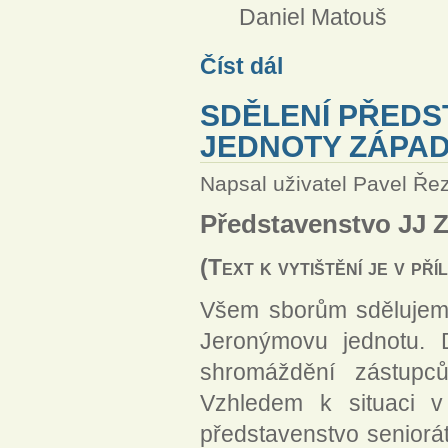
Daniel Matouš
Sdělení z jednání seniorátní
Číst dál
SDĚLENÍ PŘED
JEDNOTY ZÁPA
Napsal uživatel
Pavel Ře
Představenstvo JJ 
(Text k vytištění je v pří
Všem sborům sdělujeme
Jeronýmovu jednotu.
shromáždění zástupc
Vzhledem k situaci v
představenstvo seniorát