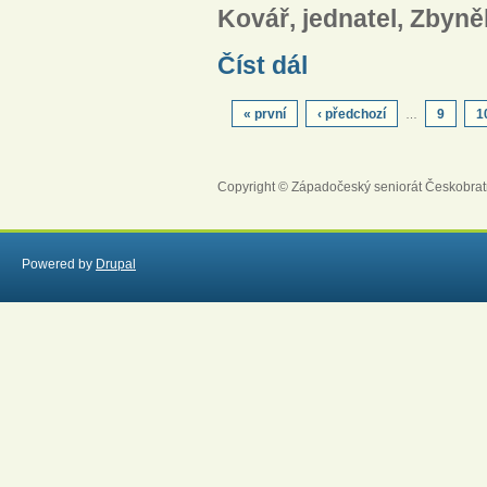
Kovář, jednatel, Zbyn
Sdělení představenstva Jer
Číst dál
STRÁNKY
« první
‹ předchozí
9
1
…
Copyright © Západočeský seniorát Českobrat
Powered by
Drupal