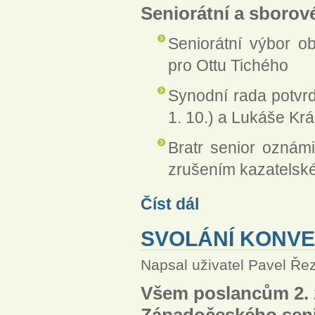
Seniorátní a sborové
Seniorátní výbor o
pro Ottu Tichého
Synodní rada potvr
1. 10.) a Lukáše Krá
Bratr senior oznámi
zrušením kazatelsk
Sdělení z jednání seniorátní
Číst dál
SVOLÁNÍ KONVE
Napsal uživatel
Pavel Ře
Všem poslancům 2. 
Západočeského sen