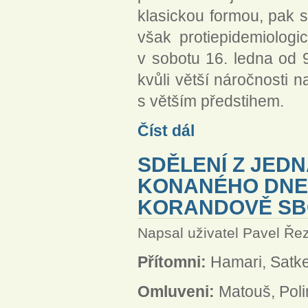
klasickou formou, pak 
však protiepidemiolog
v sobotu 16. ledna od 9
kvůli větší náročnosti 
s větším předstihem.
Dopis konventuálům: Konvent
Číst dál
SDĚLENÍ Z JED
KONANÉHO DNE 1
KORANDOVĚ S
Napsal uživatel
Pavel Ře
Přítomni:
Hamari, Satke
Omluveni:
Matouš, Pol