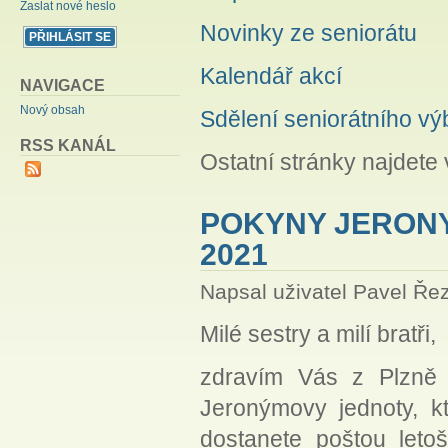
Zaslat nové heslo
Novinky ze seniorátu
Kalendář akcí
NAVIGACE
Nový obsah
Sdělení seniorátního vý
RSS KANÁL
Ostatní stránky najdete 
POKYNY JERONY
2021
Napsal uživatel
Pavel Ře
Milé sestry a milí bratři,
zdravím Vás z Plzně 
Jeronýmovy jednoty, k
dostanete poštou leto