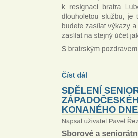
k resignaci bratra L
dlouholetou službu, je
budete zasílat výkazy a
zasílat na stejný účet j
S bratrským pozdravem
Pokyny Jeronymovy jednoty 
Číst dál
SDĚLENÍ SENIO
ZÁPADOČESKÉHO
KONANÉHO DNE 
Napsal uživatel
Pavel Ře
Sborové a seniorátní