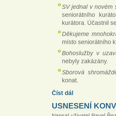
SV jednal v novém 
seniorátního kurá
kurátora. Účastnil s
Děkujeme mnohokr
místo seniorátního k
Bohoslužby v uzav
nebyly zakázány.
Sborová shromážd
konat.
Sdělení seniorátního výboru
Číst dál
USNESENÍ KONV
Napsal uživatel
Pavel Ře