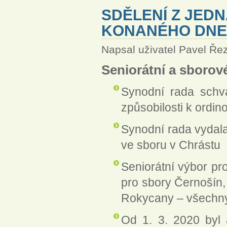
SDĚLENÍ Z JED
KONANÉHO DNE 
Napsal uživatel
Pavel Ře
Seniorátní a sborové
Synodní rada schvá
způsobilosti k ordi
Synodní rada vydala
ve sboru v Chrástu
Seniorátní výbor pro
pro sbory Černošín, 
Rokycany – všechny
Od 1. 3. 2020 byl 