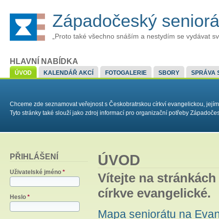
Západočeský senior
„Proto také všechno snáším a nestydím se vydávat sv
HLAVNÍ NABÍDKA
ÚVOD
KALENDÁŘ AKCÍ
FOTOGALERIE
SBORY
SPRÁVA 
Chceme zde seznamovat veřejnost s Českobratrskou církví evangelickou, jejím
Tyto stránky také slouží jako zdroj informací pro organizační potřeby Západoč
ÚVOD
PŘIHLÁŠENÍ
Uživatelské jméno
*
Vítejte na stránkác
církve evangelické.
Heslo
*
Mapa seniorátu na Eva