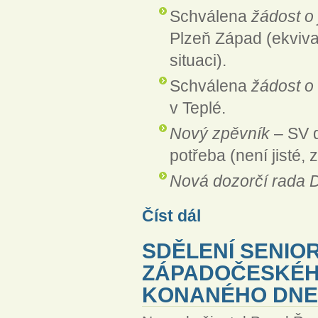
Schválena
žádost o
Plzeň Západ (ekviv
situaci).
Schválena
žádost o
v Teplé.
Nový zpěvník
– SV d
potřeba (není jisté,
Nová dozorčí rada 
Sdělení seniorátního výboru
Číst dál
SDĚLENÍ SENIO
ZÁPADOČESKÉHO
KONANÉHO DNE 