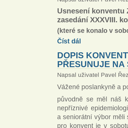
Usnesení konventu Z
zasedání XXXVIII. k
(které se konalo v sob
Usnesení konventu 2020
Číst dál
DOPIS KONVENT
PŘESUNUJE NA 
Napsal uživatel
Pavel Ře
Vážené poslankyně a po
původně se měl náš ko
nepříznivé epidemiolog
a seniorátní výbor měli
pro konvent je v sobot