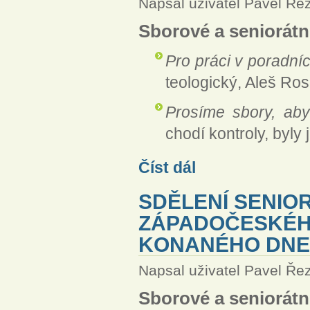
Napsal uživatel
Pavel Ře
Sborové a seniorátní
Pro práci v poradní
teologický, Aleš Ro
Prosíme sbory, aby
chodí kontroly, byly
Sdělení seniorátního výboru
Číst dál
SDĚLENÍ SENIO
ZÁPADOČESKÉHO
KONANÉHO DNE 
Napsal uživatel
Pavel Ře
Sborové a seniorátní