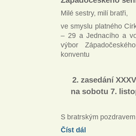
Milé sestry, milí bratři,
ve smyslu platného Círk
– 29 a Jednacího a vol
výbor Západočeského
konventu
2. zasedání XXXV
na sobotu 7. lis
S bratrským pozdravem
Svolání konventu 2020
Číst dál